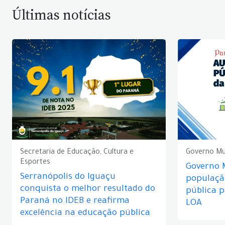
Últimas notícias
Secretaria de Educação, Cultura e
Governo Mu
Esportes
Governo 
Serranópolis do Iguaçu
populaçã
conquista o melhor resultado do
pública 
Paraná no IDEB e reafirma
LOA
excelência na educação pública