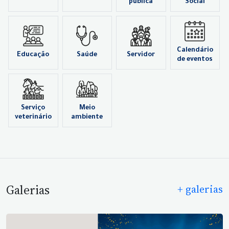
pública
Social
Calendário
Educação
Saúde
Servidor
de eventos
Serviço
Meio
veterinário
ambiente
Galerias
+ galerias