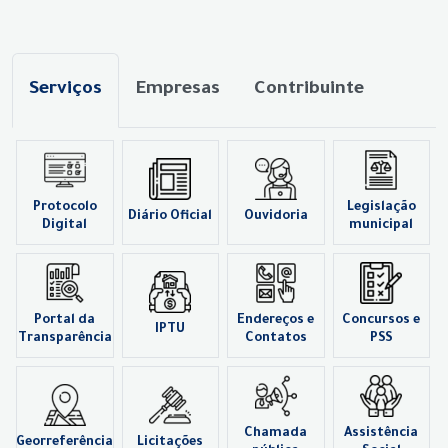
Serviços
Empresas
Contribuinte
Protocolo
Legislação
Diário Oficial
Ouvidoria
Digital
municipal
Portal da
Endereços e
Concursos e
IPTU
Transparência
Contatos
PSS
Chamada
Assistência
Georreferência
Licitações