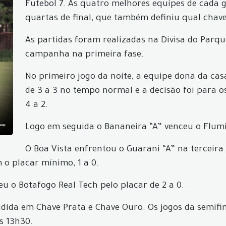
Futebol 7. As quatro melhores equipes de cada 
quartas de final, que também definiu qual chav
As partidas foram realizadas na Divisa do Parq
campanha na primeira fase.
No primeiro jogo da noite, a equipe dona da cas
de 3 a 3 no tempo normal e a decisão foi para os
4 a 2.
Logo em seguida o Bananeira “A” venceu o Flumin
O Boa Vista enfrentou o Guarani “A” na terceir
m o placar mínimo, 1 a 0.
ceu o Botafogo Real Tech pelo placar de 2 a 0.
ividida em Chave Prata e Chave Ouro. Os jogos da semif
s 13h30.