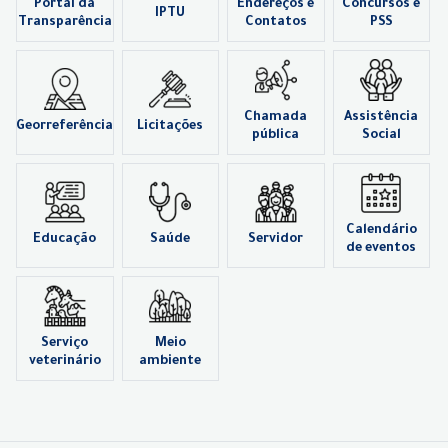
Portal da
Endereços e
Concursos e
IPTU
Transparência
Contatos
PSS
Chamada
Assistência
Georreferência
Licitações
pública
Social
Calendário
Educação
Saúde
Servidor
de eventos
Serviço
Meio
veterinário
ambiente