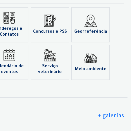
ndereços e
Concursos e PSS
Georreferência
Contatos
lendário de
Serviço
Meio ambiente
eventos
veterinário
+ galerias