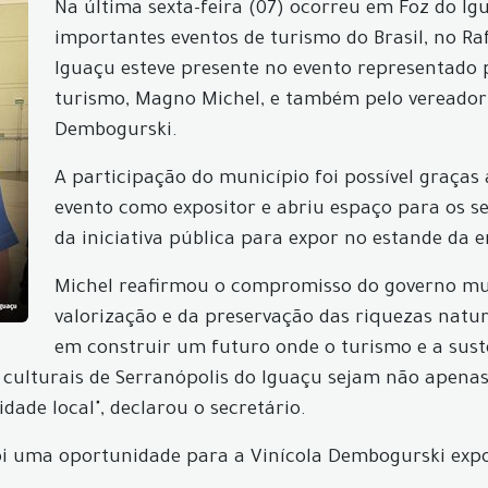
Na última sexta-feira (07) ocorreu em Foz do Igu
importantes eventos de turismo do Brasil, no Ra
Iguaçu esteve presente no evento representado p
turismo, Magno Michel, e também pelo vereador
Dembogurski.
A participação do município foi possível graças
evento como expositor e abriu espaço para os se
da iniciativa pública para expor no estande da 
Michel reafirmou o compromisso do governo mu
valorização e da preservação das riquezas natu
em construir um futuro onde o turismo e a sus
e culturais de Serranópolis do Iguaçu sejam não apen
ade local", declarou o secretário.
oi uma oportunidade para a Vinícola Dembogurski exp