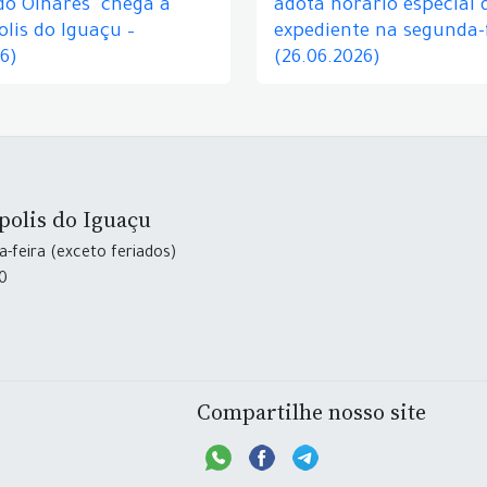
do Olhares" chega a
adota horário especial 
lis do Iguaçu –
expediente na segunda-f
26)
(26.06.2026)
polis do Iguaçu
-feira (exceto feriados)
30
Compartilhe nosso site