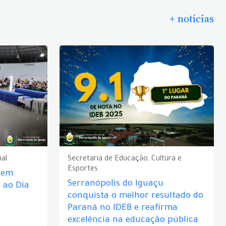
+ notícias
ial
Secretaria de Educação, Cultura e
Esportes
e em
Serranópolis do Iguaçu
ao Dia
conquista o melhor resultado do
Paraná no IDEB e reafirma
excelência na educação pública