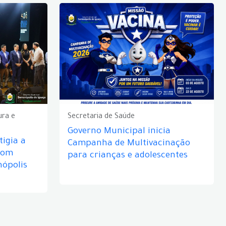
ura e
Secretaria de Saúde
Governo Municipal inicia
igia a
Campanha de Multivacinação
com
para crianças e adolescentes
nópolis