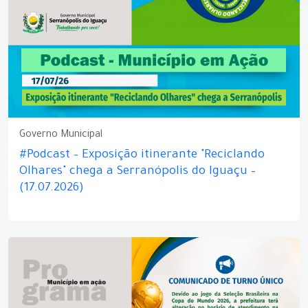
Governo Municipal
#Podcast – Exposição itinerante "Reciclando
Olhares" chega a Serranópolis do Iguaçu –
(17.07.2026)