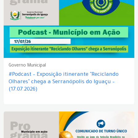
Governo Municipal
#Podcast – Exposição itinerante "Reciclando
Olhares" chega a Serranópolis do Iguaçu –
(17.07.2026)