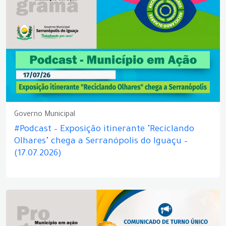
Governo Municipal
#Podcast – Exposição itinerante "Reciclando
Olhares" chega a Serranópolis do Iguaçu –
(17.07.2026)