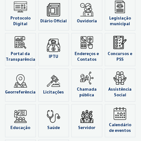
Protocolo
Legislação
Diário Oficial
Ouvidoria
Digital
municipal
Portal da
Endereços e
Concursos e
IPTU
Transparência
Contatos
PSS
Chamada
Assistência
Georreferência
Licitações
pública
Social
Calendário
Educação
Saúde
Servidor
de eventos