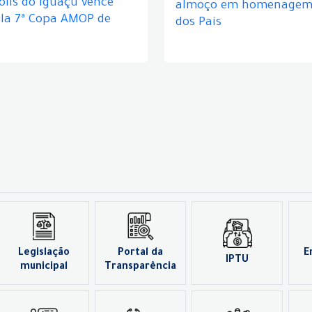
lis do Iguaçu vence
almoço em homenagem 
ela 7ª Copa AMOP de
dos Pais
Legislação
Portal da
E
IPTU
municipal
Transparência