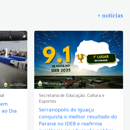
+ notícias
ial
Secretaria de Educação, Cultura e
Esportes
e em
Serranópolis do Iguaçu
ao Dia
conquista o melhor resultado do
Paraná no IDEB e reafirma