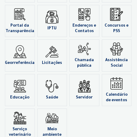
Portal da
Endereços e
Concursos e
IPTU
Transparência
Contatos
PSS
Chamada
Assistência
Georreferência
Licitações
pública
Social
Calendário
Educação
Saúde
Servidor
de eventos
Serviço
Meio
veterinário
ambiente