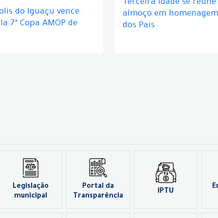
Terceira idade se reún
lis do Iguaçu vence
almoço em homenagem 
ela 7ª Copa AMOP de
dos Pais
Legislação
Portal da
E
IPTU
municipal
Transparência