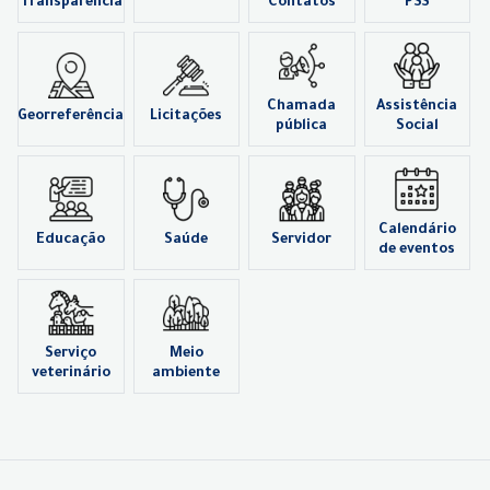
Transparência
Contatos
PSS
Chamada
Assistência
Georreferência
Licitações
pública
Social
Calendário
Educação
Saúde
Servidor
de eventos
Serviço
Meio
veterinário
ambiente