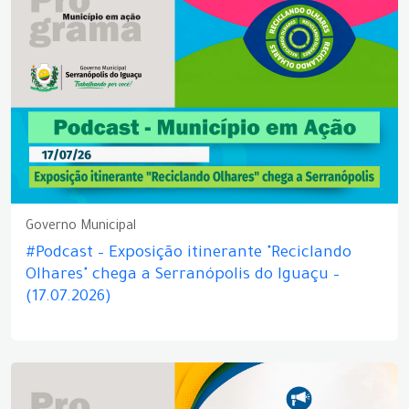
Governo Municipal
#Podcast – Exposição itinerante "Reciclando
Olhares" chega a Serranópolis do Iguaçu –
(17.07.2026)