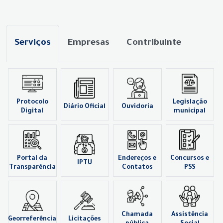
Serviços
Empresas
Contribuinte
Protocolo
Legislação
Diário Oficial
Ouvidoria
Digital
municipal
Portal da
Endereços e
Concursos e
IPTU
Transparência
Contatos
PSS
Chamada
Assistência
Georreferência
Licitações