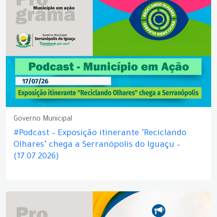
Governo Municipal
#Podcast – Exposição itinerante "Reciclando
Olhares" chega a Serranópolis do Iguaçu –
(17.07.2026)