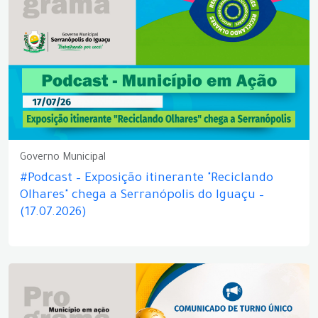
Governo Municipal
#Podcast – Exposição itinerante "Reciclando
Olhares" chega a Serranópolis do Iguaçu –
(17.07.2026)