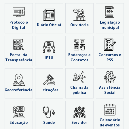
Protocolo
Legislação
Diário Oficial
Ouvidoria
Digital
municipal
Portal da
Endereços e
Concursos e
IPTU
Transparência
Contatos
PSS
Chamada
Assistência
Georreferência
Licitações
pública
Social
Calendário
Educação
Saúde
Servidor
de eventos