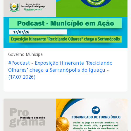
Governo Municipal
#Podcast – Exposição itinerante "Reciclando
Olhares" chega a Serranópolis do Iguaçu –
(17.07.2026)