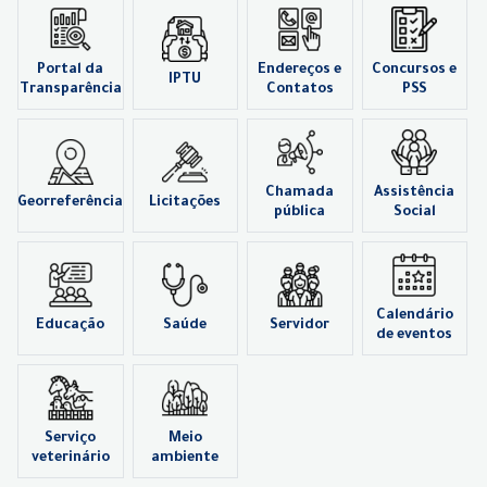
Portal da
Endereços e
Concursos e
IPTU
Transparência
Contatos
PSS
Chamada
Assistência
Georreferência
Licitações
pública
Social
Calendário
Educação
Saúde
Servidor
de eventos
Serviço
Meio
veterinário
ambiente