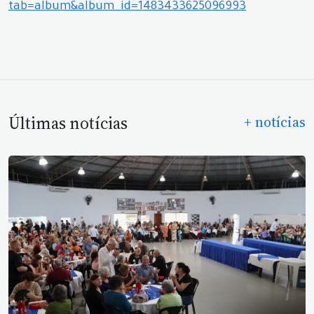
tab=album&album_id=1483433625096993
Últimas notícias
+ notícias