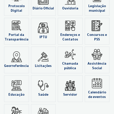
Protocolo
Legislação
Diário Oficial
Ouvidoria
Digital
municipal
Portal da
Endereços e
Concursos e
IPTU
Transparência
Contatos
PSS
Chamada
Assistência
Georreferência
Licitações
pública
Social
Calendário
Educação
Saúde
Servidor
de eventos