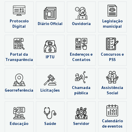
Protocolo
Legislação
Diário Oficial
Ouvidoria
Digital
municipal
Portal da
Endereços e
Concursos e
IPTU
Transparência
Contatos
PSS
Chamada
Assistência
Georreferência
Licitações
pública
Social
Calendário
Educação
Saúde
Servidor
de eventos