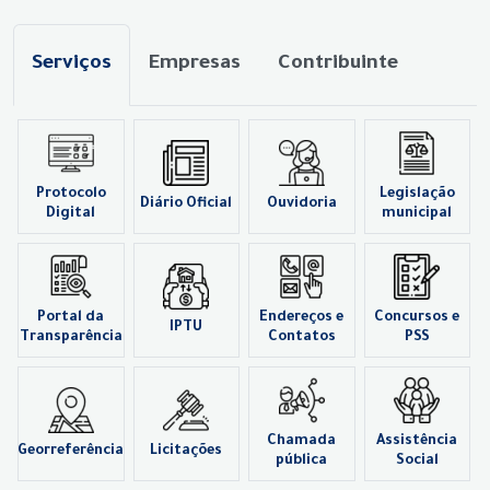
Serviços
Empresas
Contribuinte
Protocolo
Legislação
Diário Oficial
Ouvidoria
Digital
municipal
Portal da
Endereços e
Concursos e
IPTU
Transparência
Contatos
PSS
Chamada
Assistência
Georreferência
Licitações
pública
Social