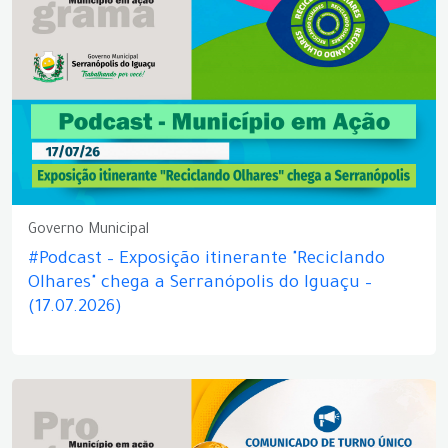
Governo Municipal
#Podcast – Exposição itinerante "Reciclando
Olhares" chega a Serranópolis do Iguaçu –
(17.07.2026)