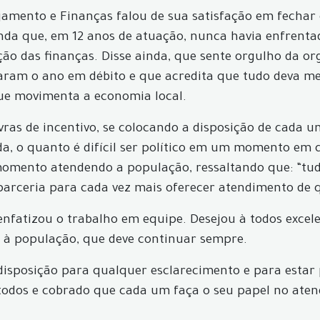
jamento e Finanças falou de sua satisfação em fechar 
da que, em 12 anos de atuação, nunca havia enfrenta
ção das finanças. Disse ainda, que sente orgulho da o
iaram o ano em débito e que acredita que tudo deva me
que movimenta a economia local.
vras de incentivo, se colocando a disposição de cada u
da, o quanto é difícil ser político em um momento em 
omento atendendo a população, ressaltando que: “tud
rceria para cada vez mais oferecer atendimento de q
m enfatizou o trabalho em equipe. Desejou à todos exc
 à população, que deve continuar sempre.
isposição para qualquer esclarecimento e para estar 
todos e cobrado que cada um faça o seu papel no ate