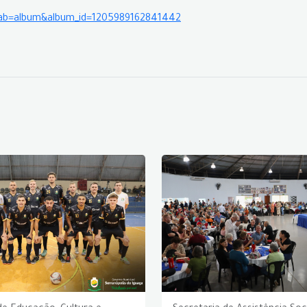
?tab=album&album_id=1205989162841442