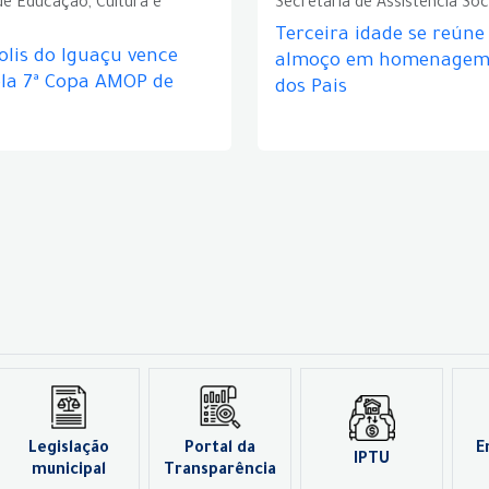
de Educação, Cultura e
Secretaria de Assistência Soc
Terceira idade se reún
lis do Iguaçu vence
almoço em homenagem 
ela 7ª Copa AMOP de
dos Pais
Legislação
Portal da
E
IPTU
municipal
Transparência