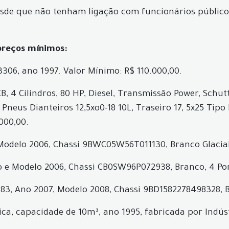
esde que não tenham ligação com funcionários públicos
 preços mínimos:
3306, ano 1997. Valor Mínimo: R$ 110.000,00.
, 4 Cilindros, 80 HP, Diesel, Transmissão Power, Schutt
us Dianteiros 12,5xo0-18 10L, Traseiro 17, 5x25 Tipo L
000,00.
 Modelo 2006, Chassi 9BWC05W56T011130, Branco Glacial,
no e Modelo 2006, Chassi CB0SW96P072938, Branco, 4 Por
483, Ano 2007, Modelo 2008, Chassi 9BD1582278498328, B
lica, capacidade de 10m³, ano 1995, fabricada por Indús