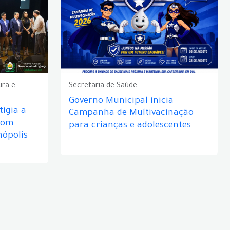
ura e
Secretaria de Saúde
Governo Municipal inicia
igia a
Campanha de Multivacinação
com
para crianças e adolescentes
nópolis