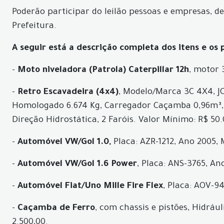
Poderão participar do leilão pessoas e empresas, d
Prefeitura.
A seguir está a descrição completa dos itens e os
-
Moto niveladora (Patrola) Caterpillar 12h
, motor 
-
Retro Escavadeira (4x4)
, Modelo/Marca 3C 4X4, JCB
Homologado 6.674 Kg, Carregador Caçamba 0,96m³, Pne
Direção Hidrostática, 2 Faróis. Valor Mínimo: R$ 50.
-
Automóvel VW/Gol 1.0,
Placa: AZR-1212, Ano 2005,
-
Automóvel VW/Gol 1.6 Power
, Placa: ANS-3765, A
-
Automóvel Fiat/Uno Mille Fire Flex
, Placa: AOV-9
-
Caçamba de Ferro
, com chassis e pistões, Hidráu
2.500,00.