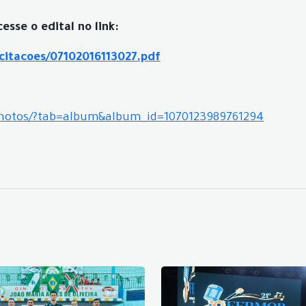
sse o edital no link:
icitacoes/07102016113027.pdf
photos/?tab=album&album_id=1070123989761294