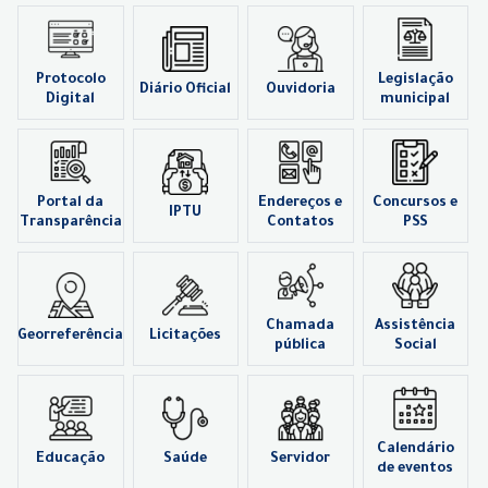
Protocolo
Legislação
Diário Oficial
Ouvidoria
Digital
municipal
Portal da
Endereços e
Concursos e
IPTU
Transparência
Contatos
PSS
Chamada
Assistência
Georreferência
Licitações
pública
Social
Calendário
Educação
Saúde
Servidor
de eventos