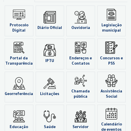
Protocolo
Legislação
Diário Oficial
Ouvidoria
Digital
municipal
Portal da
Endereços e
Concursos e
IPTU
Transparência
Contatos
PSS
Chamada
Assistência
Georreferência
Licitações
pública
Social
Calendário
Educação
Saúde
Servidor
de eventos