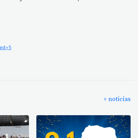
ded=5
+ notícias