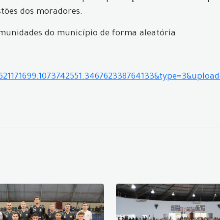
stões dos moradores.
omunidades do município de forma aleatória.
6621171699.1073742551.346762338764133&type=3&uploa