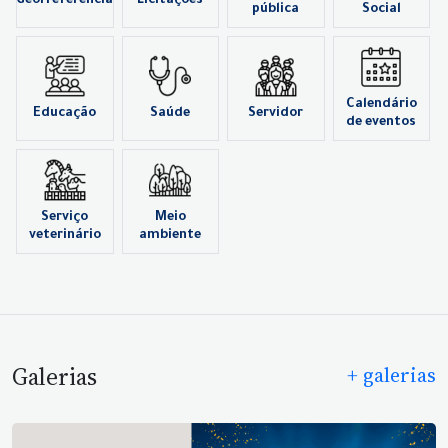
Georreferência
Licitações
pública
Social
Calendário
Educação
Saúde
Servidor
de eventos
Serviço
Meio
veterinário
ambiente
Galerias
+ galerias