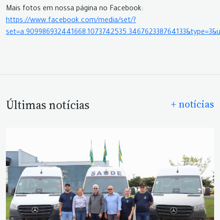
Mais fotos em nossa página no Facebook:
https://www.facebook.com/media/set/?
set=a.909986932441668.1073742535.346762338764133&type=3&u
Últimas notícias
+ notícias