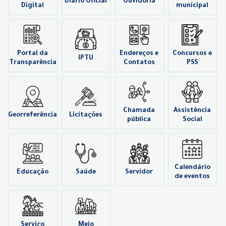
Diário Oficial
Ouvidoria
Digital
municipal
Portal da
Endereços e
Concursos e
IPTU
Transparência
Contatos
PSS
Chamada
Assistência
Georreferência
Licitações
pública
Social
Calendário
Educação
Saúde
Servidor
de eventos
Serviço
Meio