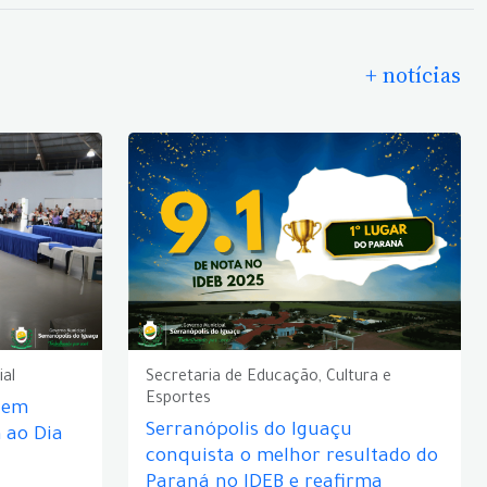
+ notícias
ial
Secretaria de Educação, Cultura e
Esportes
e em
Serranópolis do Iguaçu
ao Dia
conquista o melhor resultado do
Paraná no IDEB e reafirma