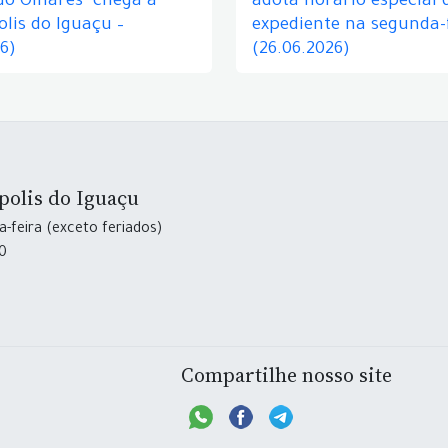
do Olhares" chega a
adota horário especial 
lis do Iguaçu –
expediente na segunda-f
26)
(26.06.2026)
polis do Iguaçu
-feira (exceto feriados)
30
Compartilhe nosso site