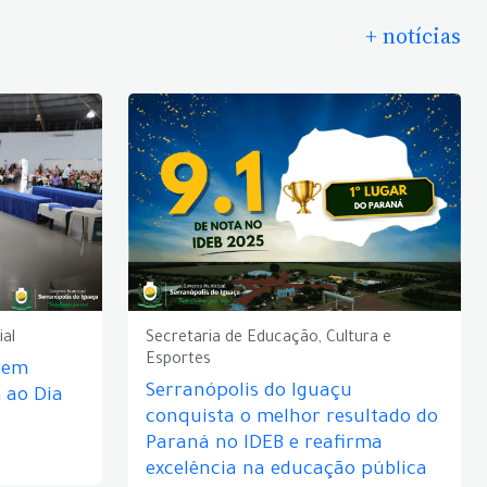
+ notícias
ial
Secretaria de Educação, Cultura e
Esportes
e em
Serranópolis do Iguaçu
ao Dia
conquista o melhor resultado do
Paraná no IDEB e reafirma
excelência na educação pública