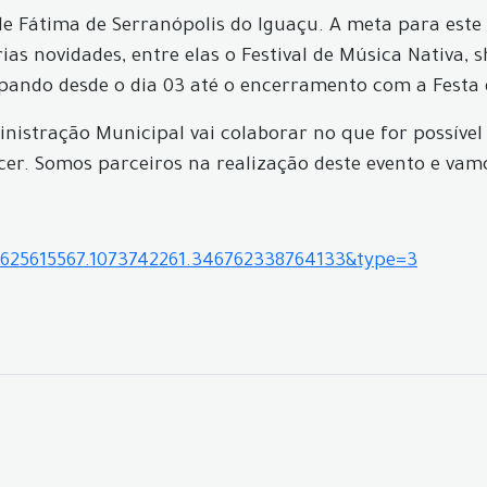
e Fátima de Serranópolis do Iguaçu. A meta para este 
as novidades, entre elas o Festival de Música Nativa, 
ipando desde o dia 03 até o encerramento com a Festa 
ministração Municipal vai colaborar no que for possív
r. Somos parceiros na realização deste evento e vamos 
4625615567.1073742261.346762338764133&type=3