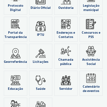
Protocolo
Legislação
Diário Oficial
Ouvidoria
Digital
municipal
Portal da
Endereços e
Concursos e
IPTU
Transparência
Contatos
PSS
Chamada
Assistência
Georreferência
Licitações
pública
Social
Calendário
Educação
Saúde
Servidor
de eventos