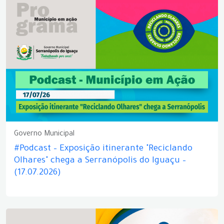
Governo Municipal
#Podcast – Exposição itinerante "Reciclando
Olhares" chega a Serranópolis do Iguaçu –
(17.07.2026)