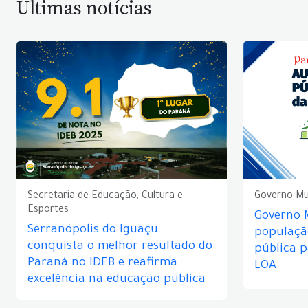
Últimas notícias
Secretaria de Educação, Cultura e
Governo Mu
Esportes
Governo 
Serranópolis do Iguaçu
populaçã
conquista o melhor resultado do
pública 
Paraná no IDEB e reafirma
LOA
excelência na educação pública