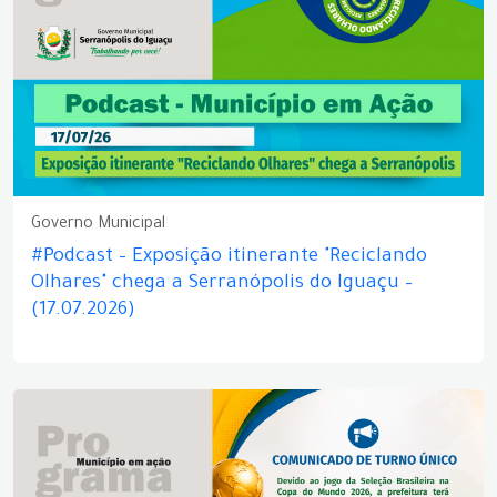
Governo Municipal
#Podcast – Exposição itinerante "Reciclando
Olhares" chega a Serranópolis do Iguaçu –
(17.07.2026)