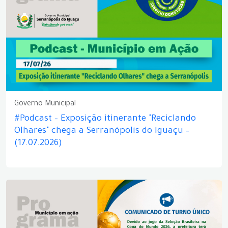
Governo Municipal
#Podcast – Exposição itinerante "Reciclando
Olhares" chega a Serranópolis do Iguaçu –
(17.07.2026)