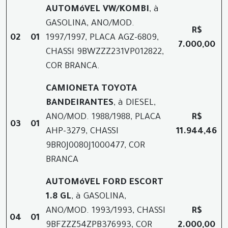
AUTOMóVEL VW/KOMBI
, à
GASOLINA, ANO/MOD.
R$
02
01
1997/1997, PLACA AGZ-6809,
7.000,00
CHASSI 9BWZZZ231VP012822,
COR BRANCA.
CAMIONETA TOYOTA
BANDEIRANTES
, à DIESEL,
ANO/MOD. 1988/1988, PLACA
R$
03
01
AHP-3279, CHASSI
11.944,46
9BR0J0080J1000477, COR
BRANCA
AUTOMóVEL FORD ESCORT
1.8 GL
, à GASOLINA,
ANO/MOD. 1993/1993, CHASSI
R$
04
01
9BFZZZ54ZPB376993, COR
2.000,00