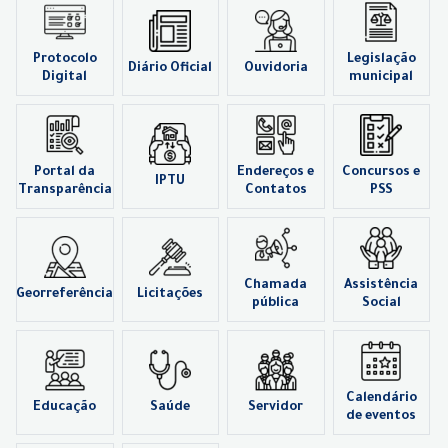
Protocolo
Legislação
Diário Oficial
Ouvidoria
Digital
municipal
Portal da
Endereços e
Concursos e
IPTU
Transparência
Contatos
PSS
Chamada
Assistência
Georreferência
Licitações
pública
Social
Calendário
Educação
Saúde
Servidor
de eventos