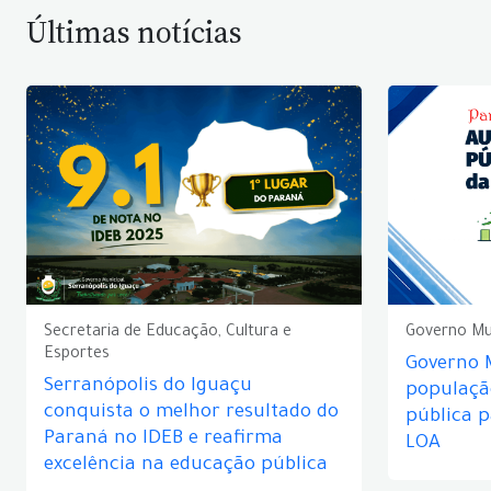
Últimas notícias
Secretaria de Educação, Cultura e
Governo Mu
Esportes
Governo 
Serranópolis do Iguaçu
populaçã
conquista o melhor resultado do
pública 
Paraná no IDEB e reafirma
LOA
excelência na educação pública