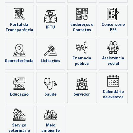
Portal da
Endereços e
Concursos e
IPTU
Transparência
Contatos
PSS
Chamada
Assistência
Georreferência
Licitações
pública
Social
Calendário
Educação
Saúde
Servidor
de eventos
Serviço
Meio
veterinário
ambiente