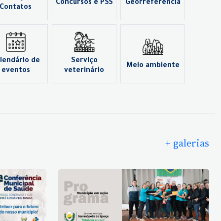
Concursos e PSS
Georreferência
Contatos
lendário de
Serviço
Meio ambiente
eventos
veterinário
+ galerias