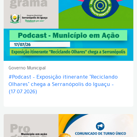
Governo Municipal
#Podcast – Exposição itinerante "Reciclando
Olhares" chega a Serranópolis do Iguaçu –
(17.07.2026)