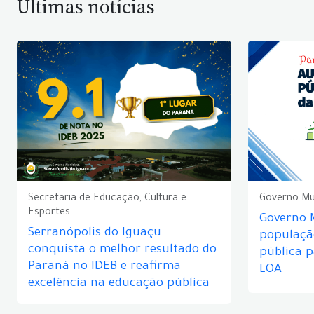
Últimas notícias
Secretaria de Educação, Cultura e
Governo Mu
Esportes
Governo 
Serranópolis do Iguaçu
populaçã
conquista o melhor resultado do
pública 
Paraná no IDEB e reafirma
LOA
excelência na educação pública