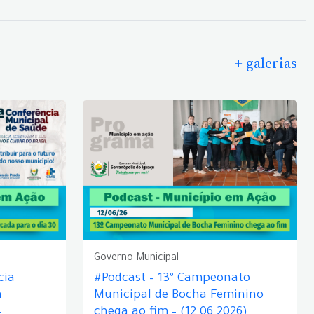
+ galerias
Governo Municipal
cia
#Podcast – 13º Campeonato
á
Municipal de Bocha Feminino
–
chega ao fim – (12.06.2026)