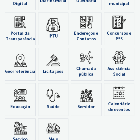
Diário Oficial
Ouvidoria
Digital
municipal
Portal da
Endereços e
Concursos e
IPTU
Transparência
Contatos
PSS
Chamada
Assistência
Georreferência
Licitações
pública
Social
Calendário
Educação
Saúde
Servidor
de eventos
Serviço
Meio